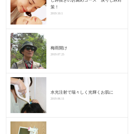
しみ抜きのお薦めコース 戻りじみ対
策！
2019.10.1
梅雨開け
2019.07.25
水光注射で瑞々しく光輝くお肌に
2019.06.11