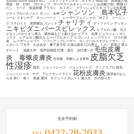
Aoyama flower market
M22 フォトフェイシャル ルミナス
Smas-up 高周波と低
周波 RF EMS
STCチップ サーマクールキャンペーン
しみ治療の良い時期
ひ
だこ リベド 低温熱傷
アラガン ルミガン グラッシュビスタ
イワシの生姜煮
シャンソン 島本弘子
クナイプのバスソルト
サンバ 女神
シーレ
スキンケア キャンペーン レーザーフェイシャル M２２ トーニン
チャリティ
グ
ステロイド 密閉療法
スレッド
ディファリン
デッサン
ニキビダニ
パースピレックス
ヒアルロン酸 注入
ビタミンCのイオン導入 紫外線をどう避けるか
ピアス 在庫
ピュラジェン
ボト
ックス ヒアルロン酸注入
ムーバブルタイプ
リゴレット
レンドヴァイ ロマの音
楽
レーザーシャワー リフトアップレーザー ロングパルスヤグレーザー ジ
ェネシス
ワキ汗 わきあせ 腋下多汗症
久保山真衣
口の周り、しわ、若返り
咳エ
毛虫皮膚
チケット
成蹊大学 混声合唱団
打撲 漢方 治打撲一方
皮脂欠乏
炎 毒蛾皮膚炎
法令線 年齢による変化
性湿疹
脱毛 ジェントレース ジェントレーズ マックスプロ
脱毛、
花粉皮膚炎
ジェントレース、ヤグ、アレクサンドライト
講演会のおし
らせ
赤い 乾く 乾燥
運河 ネクシードタレント
陥入爪 爪の切り方
完全予約制
0422-28-2033