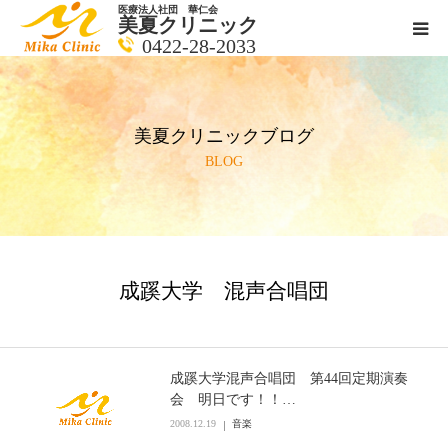
医療法人社団 華仁会
美夏クリニック
0422-28-2033
医師紹介
美夏クリニックブログ
診療科目
BLOG
クリニックの紹介
アクセス
成蹊大学 混声合唱団
メールで相談
ブログ一覧ページ
成蹊大学混声合唱団 第44回定期演奏
会 明日です！！…
2008.12.19
音楽
料金一覧 new