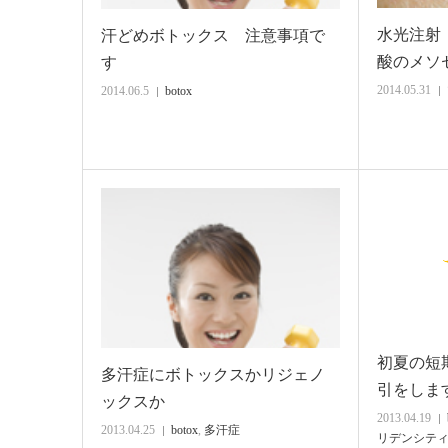
水光注射
汗どめボトックス 注意事項で
酸のメソ
す
2014.05.31
2014.06.5
botox
初夏の短
多汗症にボトックスかリジェノ
引をしま
ックスか
2013.04.19
2013.04.25
botox
,
多汗症
リデンシテ