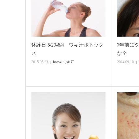
休診日 5/29-6/4 ワキ汗ボトック
7年前に
ス
な？
2015.05.23
botox
,
ワキ汗
2014.09.10