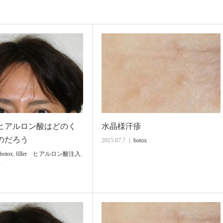
ヒアルロン酸はどのく
水晶様汗疹
のだろう
2015.07.7
botox
botox
,
filler ヒアルロン酸注入
,
科