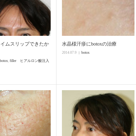
タイムスリップできたか
水晶様汗疹にbotoxの治療
2014.07.9
botox
botox
,
filler ヒアルロン酸注入