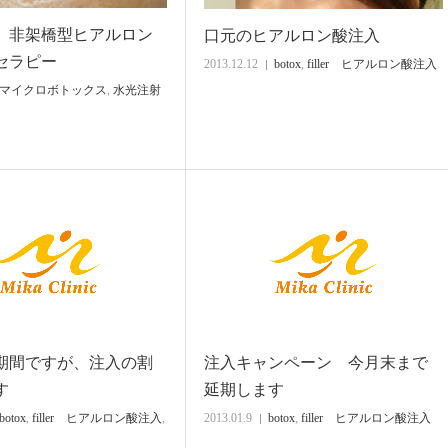
 非架橋型ヒアルロン
口元のヒアルロン酸注入
セラピー
2013.12.12
botox
,
filler ヒアルロン酸注入
マイクロボトックス
,
水光注射
期間ですが、注入の割
注入キャンペーン 今月末まで
す
延期します
botox
,
filler ヒアルロン酸注入
,
2013.01.9
botox
,
filler ヒアルロン酸注入
ィ