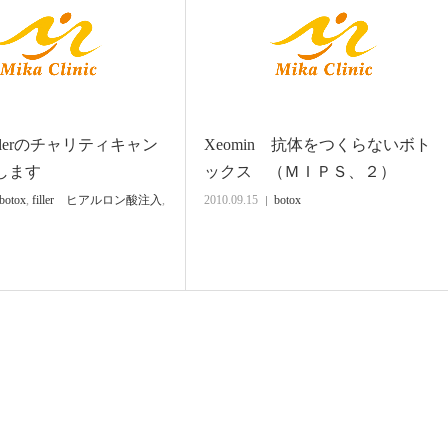
Fillerのチャリティキャン
Xeomin 抗体をつくらないボト
をします
ックス （ＭＩＰＳ、２）
botox
,
filler ヒアルロン酸注入
,
2010.09.15
botox
セ