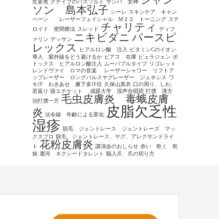
シャン
生姜煮
クナイプのバスソルト
サンバ 女神
ソン 島本弘子
シーレ
スキンケア キャン
ペーン レーザーフェイシャル M２２ トーニング
ステ
チャリティ
ロイド 密閉療法
スレッド
ディフ
ニキビダニ
パースピ
ァリン
デッサン
レックス
ヒアルロン酸 注入
ビタミンCのイオン
導入 紫外線をどう避けるか
ピアス 在庫
ピュラジェン
ボ
トックス ヒアルロン酸注入
ムーバブルタイプ
リゴレット
レンドヴァイ ロマの音楽
レーザーシャワー リフトア
ップレーザー ロングパルスヤグレーザー ジェネシス
ワ
キ汗 わきあせ 腋下多汗症
久保山真衣
口の周り、しわ、
若返り
咳エチケット
成蹊大学 混声合唱団
打撲 漢方
毛虫皮膚炎 毒蛾皮膚
治打撲一方
皮脂欠乏性
炎
法令線 年齢による変化
湿疹
脱毛 ジェントレース ジェントレーズ マッ
クスプロ
脱毛、ジェントレース、ヤグ、アレクサンドライ
花粉皮膚炎
ト
講演会のおしらせ
赤い 乾く 乾
燥
運河 ネクシードタレント
陥入爪 爪の切り方