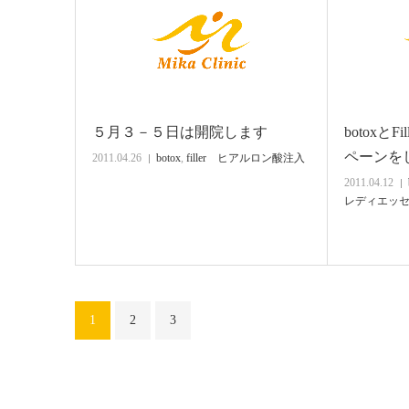
５月３－５日は開院します
botoxと
ペーン
2011.04.26
botox
,
filler ヒアルロン酸注入
2011.04.12
レディエッ
1
2
3