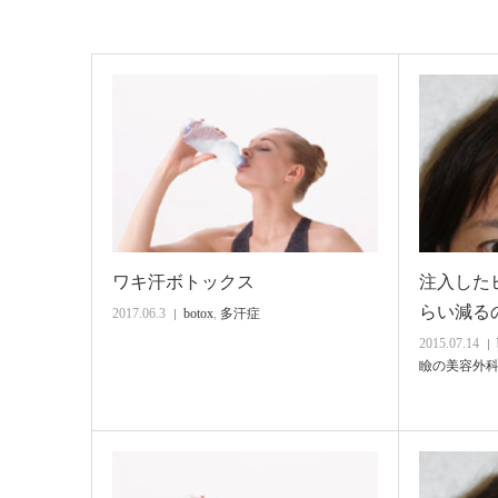
ワキ汗ボトックス
注入した
らい減る
2017.06.3
botox
,
多汗症
2015.07.14
瞼の美容外