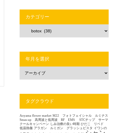
カテゴリー
年月を選択
タグクラウド
Aoyama flower market
M22 フォトフェイシャル ルミナス
Smas-up 高周波と低周波 RF EMS
STCチップ サーマ
クールキャンペーン
しみ治療の良い時期
ひだこ リベド
低温熱傷
アラガン ルミガン グラッシュビスタ
イワシの