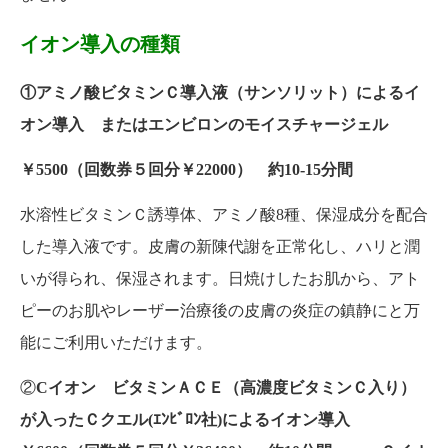
イオン導入の種類
①
アミノ酸ビタミンＣ導入液（サンソリット）によるイ
オン導入 またはエンビロンのモイスチャージェル
￥5500（回数券５回分￥22000） 約10-15分間
水溶性ビタミンＣ誘導体、アミノ酸8種、保湿成分を配合
した導入液です。皮膚の新陳代謝を正常化し、ハリと潤
いが得られ、保湿されます。日焼けしたお肌から、アト
ピーのお肌やレーザー治療後の皮膚の炎症の鎮静にと万
能にご利用いただけます。
②
Cイオン
ビタミンＡＣＥ（高濃度ビタミンＣ入り）
が入ったＣクエル(ｴﾝﾋﾞﾛﾝ社)によるイオン導入