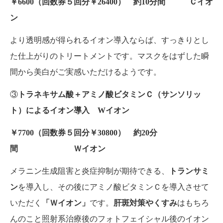
￥6600（回数券５回分￥26400） 約10分間 Ｃイオ
ン
より透明感が得られるイオン導入ならば、すっきりとし
た仕上がりのトリートメントです。マスクをはずした瞬
間から美白がご実感いただけるようです。
③
トラネキサム酸＋アミノ酸ビタミンＣ（サンソリッ
ト）によるイオン導入 Wイオン
￥7700（回数券５回分￥30800） 約20分
間 Ｗイオン
メラニン生成阻害と炎症抑制が期待できる、
トランサミ
ン
を導入し、その後にアミノ酸ビタミンＣを導入させて
いただく
「Ｗイオン」
です。
肝斑対策やくすみ
はもちろ
んのこと照射系治療後のフォトフェイシャル後のイオン