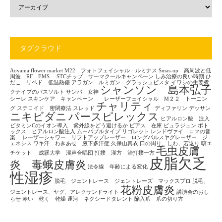
タグクラウド
Aoyama flower market
M22 フォトフェイシャル ルミナス
Smas-up 高周波と低
周波 RF EMS
STCチップ サーマクールキャンペーン
しみ治療の良い時期
ひ
だこ リベド 低温熱傷
アラガン ルミガン グラッシュビスタ
イワシの生姜煮
シャンソン 島本弘子
クナイプのバスソルト
サンバ 女神
シーレ
スキンケア キャンペーン レーザーフェイシャル M２２ トーニン
チャリティ
グ
ステロイド 密閉療法
スレッド
ディファリン
デッサン
ニキビダニ
パースピレックス
ヒアルロン酸 注入
ビタミンCのイオン導入 紫外線をどう避けるか
ピアス 在庫
ピュラジェン
ボト
ックス ヒアルロン酸注入
ムーバブルタイプ
リゴレット
レンドヴァイ ロマの音
楽
レーザーシャワー リフトアップレーザー ロングパルスヤグレーザー ジ
ェネシス
ワキ汗 わきあせ 腋下多汗症
久保山真衣
口の周り、しわ、若返り
咳エ
毛虫皮膚
チケット
成蹊大学 混声合唱団
打撲 漢方 治打撲一方
皮脂欠乏
炎 毒蛾皮膚炎
法令線 年齢による変化
性湿疹
脱毛 ジェントレース ジェントレーズ マックスプロ
脱毛、
花粉皮膚炎
ジェントレース、ヤグ、アレクサンドライト
講演会のおし
らせ
赤い 乾く 乾燥
運河 ネクシードタレント
陥入爪 爪の切り方