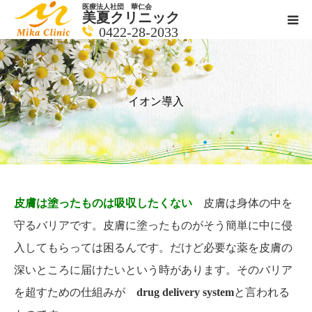
医療法人社団 華仁会
美夏クリニック
0422-28-2033
医師紹介
診療科目
イオン導入
クリニックの紹介
アクセス
皮膚は塗ったものは吸収したくない
皮膚は身体の中を
メールで相談
守るバリアです。皮膚に塗ったものがそう簡単に中に侵
入してもらっては困るんです。だけど必要な薬を皮膚の
ブログ一覧ページ
深いところに届けたいという時があります。そのバリア
を超すための仕組みが
drug delivery system
と言われる
料金一覧 new