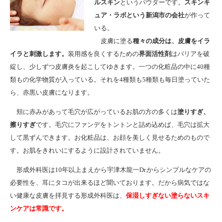
ルスキン
というパウダーです。
スキンキ
ュア・ラボという新潟市の会社
が作って
いる。
皮膚に塗る
種々の成分は、皮膚をイラ
イラと刺激します。
装用感を良くするための
界面活性剤
はバリアを破
綻し、少しずつ皮膚炎を起こしてゆきます。一つの化粧品の中に40種
類もの化学物質が入っている。それを4種類も5種類も毎日塗っていた
ら、赤黒い皮膚になります。
頬に赤みがあって毛穴が広がっているお肌の方の多くは
塗りすぎ、
擦りすぎ
です。毛穴にファンデをトントンと詰め込めば、毛穴は拡大
して黒ずんできます。お化粧品は、お顔を美しく見せるためのもので
す。お肌をきれいにするように設計されていません。
形成外科医は10年以上まえから宇津木龍一Dr.からシンプルなケアの
必要性を、耳にタコが出来るほど聞いております。だから病気ではな
い健康な皮膚を拝見する形成外科医は、
保湿しすぎない塗らないスキ
ンケアは常識です。