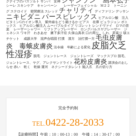
シャンソン 島本弘子
クナイプのバスソルト
サンバ 女神
シーレ
スキンケア キャンペーン レーザーフェイシャル M２２ トーニン
チャリティ
グ
ステロイド 密閉療法
スレッド
ディファリン
デッサン
ニキビダニ
パースピレックス
ヒアルロン酸 注入
ビタミンCのイオン導入 紫外線をどう避けるか
ピアス 在庫
ピュラジェン
ボト
ックス ヒアルロン酸注入
ムーバブルタイプ
リゴレット
レンドヴァイ ロマの音
楽
レーザーシャワー リフトアップレーザー ロングパルスヤグレーザー ジ
ェネシス
ワキ汗 わきあせ 腋下多汗症
久保山真衣
口の周り、しわ、若返り
咳エ
毛虫皮膚
チケット
成蹊大学 混声合唱団
打撲 漢方 治打撲一方
皮脂欠乏
炎 毒蛾皮膚炎
法令線 年齢による変化
性湿疹
脱毛 ジェントレース ジェントレーズ マックスプロ
脱毛、
花粉皮膚炎
ジェントレース、ヤグ、アレクサンドライト
講演会のおし
らせ
赤い 乾く 乾燥
運河 ネクシードタレント
陥入爪 爪の切り方
完全予約制
0422-28-2033
TEL.
【診療時間】午前：10：00-13：00 午後：14：30-17：00