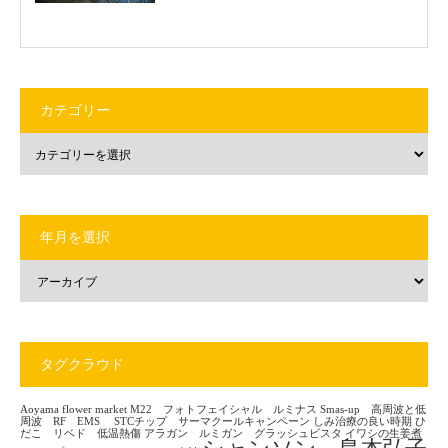
カテゴリー
年月を選択
タグクラウド
Aoyama flower market
M22 フォトフェイシャル ルミナス
Smas-up 高周波と低
周波 RF EMS
STCチップ サーマクールキャンペーン
しみ治療の良い時期
ひ
だこ リベド 低温熱傷
アラガン ルミガン グラッシュビスタ
イワシの生姜煮