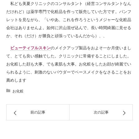
私ども美夏クリニックのコンサルタント（経営コンサルタントなん
だけれど）は薬学専門で化粧品を作って販売していた方です。パンフ
レットを見ながら、「いやあ、これを作ろうというメジャーな化粧品
会社はありませんよ。如何に沢山混ぜ込んで、長い時間綺麗に見せる
か、それ（だけ）が勝負と頑張っているんだから）、、
ビューティフルスキン
のメイクアップ製品をおよそ一か月使いまし
て、とても良い感触でした。クリニックに常備することにしました。
お化粧した顔も大事、でも素肌も大事。お化粧をしたお顔が綺麗でい
られるように、刺激のないパウダーでベースメイクをなさることをお
薦めします
お化粧
前の記事
次の記事