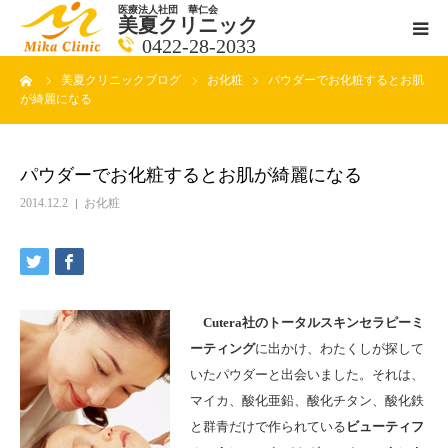
医療法人社団 華仁会
美夏クリニック
0422-28-2033
ーム
美夏クリニックブログ
お化粧
パウダーでお化粧するとお肌
医師紹介
が綺麗になる
診療科目
パウダーでお化粧するとお肌が綺麗になる
クリニックの紹介
2014.12.2
お化粧
アクセス
メールで相談
Cutera社のトータルスキンセラピーミ
ーティング
に出かけ、わたくしが探して
ブログ一覧ページ
いたパウダーと出会いました。それは、
マイカ、酸化亜鉛、酸化チタン、酸化鉄
料金一覧 new
と群青だけで作られている
ビューティフ