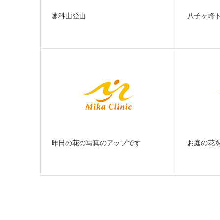
蓼科山登山
八子ヶ峰
昨日の花の写真のアップです
お庭の花