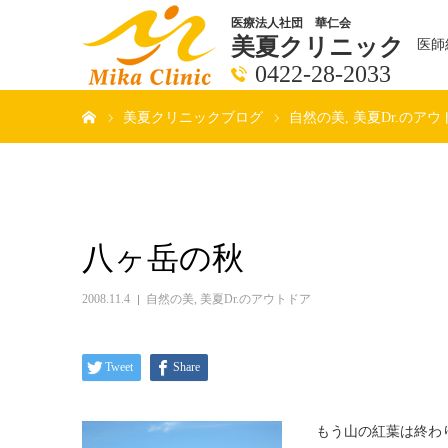
医療法人社団 華仁会
美夏クリニック
医師
0422-28-2033
ホーム
美夏クリニックブログ
自然の美
美夏Dr.のアウ
八ヶ岳の秋
2008.11.4
自然の美
,
美夏Dr.のアウトドア
Tweet
Share
もう山の紅葉は終わ