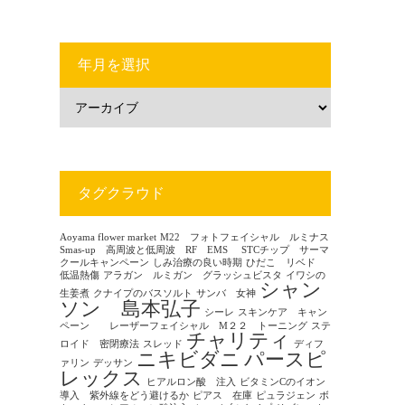
年月を選択
タグクラウド
Aoyama flower market
M22 フォトフェイシャル ルミナス
Smas-up 高周波と低周波 RF EMS
STCチップ サーマ
クールキャンペーン
しみ治療の良い時期
ひだこ リベド
低温熱傷
アラガン ルミガン グラッシュビスタ
イワシの
シャン
生姜煮
クナイプのバスソルト
サンバ 女神
ソン 島本弘子
シーレ
スキンケア キャン
ペーン レーザーフェイシャル M２２ トーニング
ステ
チャリティ
ロイド 密閉療法
スレッド
ディフ
ニキビダニ
パースピ
ァリン
デッサン
レックス
ヒアルロン酸 注入
ビタミンCのイオン
導入 紫外線をどう避けるか
ピアス 在庫
ピュラジェン
ボ