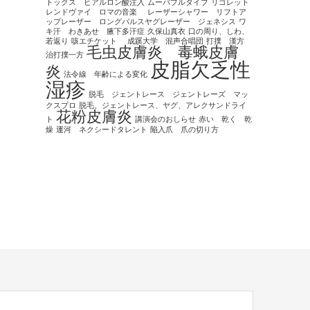
トックス ヒアルロン酸注入
ムーバブルタイプ
リゴレット
レンドヴァイ ロマの音楽
レーザーシャワー リフトア
ップレーザー ロングパルスヤグレーザー ジェネシス
ワ
キ汗 わきあせ 腋下多汗症
久保山真衣
口の周り、しわ、
若返り
咳エチケット
成蹊大学 混声合唱団
打撲 漢方
毛虫皮膚炎 毒蛾皮膚
治打撲一方
皮脂欠乏性
炎
法令線 年齢による変化
湿疹
脱毛 ジェントレース ジェントレーズ マッ
クスプロ
脱毛、ジェントレース、ヤグ、アレクサンドライ
花粉皮膚炎
ト
講演会のおしらせ
赤い 乾く 乾
燥
運河 ネクシードタレント
陥入爪 爪の切り方