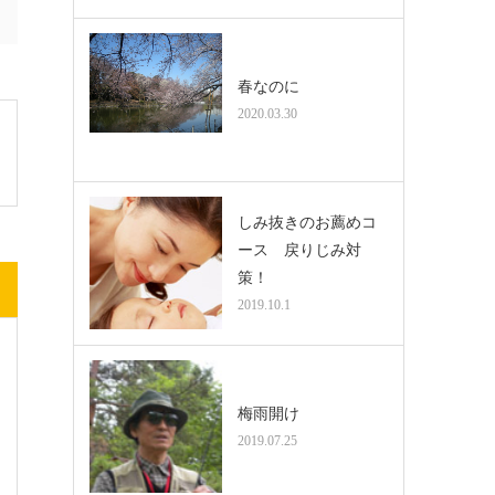
春なのに
2020.03.30
しみ抜きのお薦めコ
ース 戻りじみ対
策！
2019.10.1
梅雨開け
2019.07.25