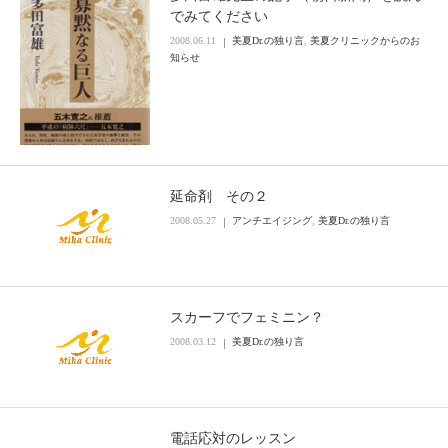
でみてください
2008.06.11
美夏Dr.の独り言
,
美夏クリニックからのお
知らせ
延命剤 その２
2008.05.27
アンチエイジング
,
美夏Dr.の独り言
スカーフでフェミニン？
2008.03.12
美夏Dr.の独り言
電話応対のレッスン