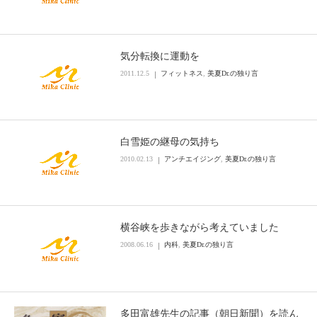
気分転換に運動を
2011.12.5
フィットネス
,
美夏Dr.の独り言
白雪姫の継母の気持ち
2010.02.13
アンチエイジング
,
美夏Dr.の独り言
横谷峡を歩きながら考えていました
2008.06.16
内科
,
美夏Dr.の独り言
多田富雄先生の記事（朝日新聞）を読ん