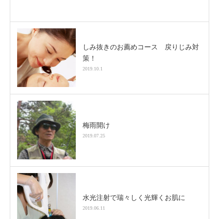
しみ抜きのお薦めコース 戻りじみ対
策！
2019.10.1
梅雨開け
2019.07.25
水光注射で瑞々しく光輝くお肌に
2019.06.11