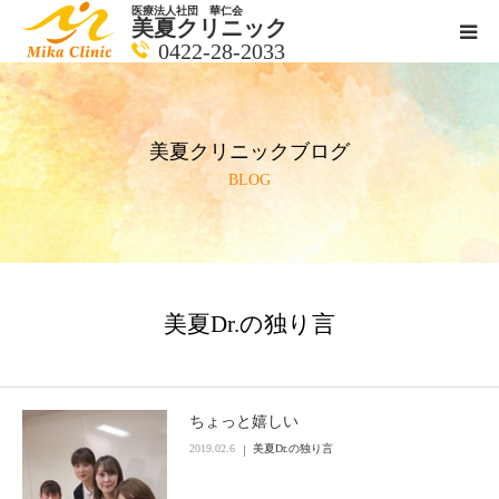
医療法人社団 華仁会
美夏クリニック
0422-28-2033
医師紹介
美夏クリニックブログ
診療科目
BLOG
クリニックの紹介
アクセス
美夏Dr.の独り言
メールで相談
ブログ一覧ページ
ちょっと嬉しい
2019.02.6
美夏Dr.の独り言
料金一覧 new