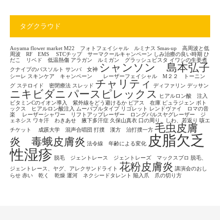
タグクラウド
Aoyama flower market
M22 フォトフェイシャル ルミナス
Smas-up 高周波と低
周波 RF EMS
STCチップ サーマクールキャンペーン
しみ治療の良い時期
ひ
だこ リベド 低温熱傷
アラガン ルミガン グラッシュビスタ
イワシの生姜煮
シャンソン 島本弘子
クナイプのバスソルト
サンバ 女神
シーレ
スキンケア キャンペーン レーザーフェイシャル M２２ トーニン
チャリティ
グ
ステロイド 密閉療法
スレッド
ディファリン
デッサン
ニキビダニ
パースピレックス
ヒアルロン酸 注入
ビタミンCのイオン導入 紫外線をどう避けるか
ピアス 在庫
ピュラジェン
ボト
ックス ヒアルロン酸注入
ムーバブルタイプ
リゴレット
レンドヴァイ ロマの音
楽
レーザーシャワー リフトアップレーザー ロングパルスヤグレーザー ジ
ェネシス
ワキ汗 わきあせ 腋下多汗症
久保山真衣
口の周り、しわ、若返り
咳エ
毛虫皮膚
チケット
成蹊大学 混声合唱団
打撲 漢方 治打撲一方
皮脂欠乏
炎 毒蛾皮膚炎
法令線 年齢による変化
性湿疹
脱毛 ジェントレース ジェントレーズ マックスプロ
脱毛、
花粉皮膚炎
ジェントレース、ヤグ、アレクサンドライト
講演会のおし
らせ
赤い 乾く 乾燥
運河 ネクシードタレント
陥入爪 爪の切り方