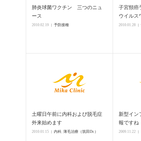
肺炎球菌ワクチン 三つのニュ
子宮頸癌
ース
ウイルスワ
2010.02.19
予防接種
2010.01.28
土曜日午前に内科および脱毛症
新型イン
外来始めます
報ですね
2010.01.15
内科
,
薄毛治療（筑田Dr.）
2009.11.22