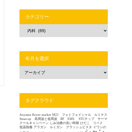
カテゴリー
年月を選択
タグクラウド
Aoyama flower market
M22 フォトフェイシャル ルミナス
Smas-up 高周波と低周波 RF EMS
STCチップ サーマ
クールキャンペーン
しみ治療の良い時期
ひだこ リベド
低温熱傷
アラガン ルミガン グラッシュビスタ
イワシの