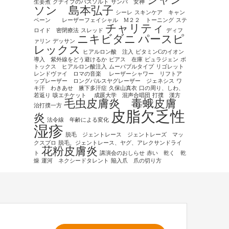
シャン
生姜煮
クナイプのバスソルト
サンバ 女神
ソン 島本弘子
シーレ
スキンケア キャン
ペーン レーザーフェイシャル M２２ トーニング
ステ
チャリティ
ロイド 密閉療法
スレッド
ディフ
ニキビダニ
パースピ
ァリン
デッサン
レックス
ヒアルロン酸 注入
ビタミンCのイオン
導入 紫外線をどう避けるか
ピアス 在庫
ピュラジェン
ボ
トックス ヒアルロン酸注入
ムーバブルタイプ
リゴレット
レンドヴァイ ロマの音楽
レーザーシャワー リフトア
ップレーザー ロングパルスヤグレーザー ジェネシス
ワ
キ汗 わきあせ 腋下多汗症
久保山真衣
口の周り、しわ、
若返り
咳エチケット
成蹊大学 混声合唱団
打撲 漢方
毛虫皮膚炎 毒蛾皮膚
治打撲一方
皮脂欠乏性
炎
法令線 年齢による変化
湿疹
脱毛 ジェントレース ジェントレーズ マッ
クスプロ
脱毛、ジェントレース、ヤグ、アレクサンドライ
花粉皮膚炎
ト
講演会のおしらせ
赤い 乾く 乾
燥
運河 ネクシードタレント
陥入爪 爪の切り方