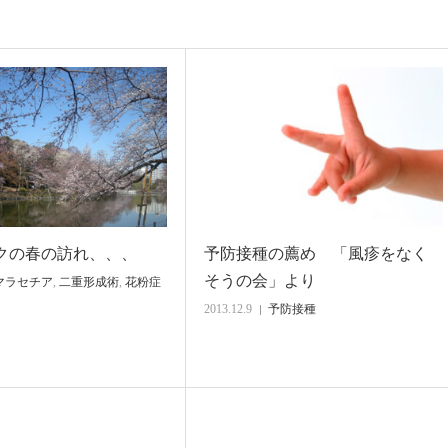
クの春の訪れ、、、
予防接種の薦め 「風疹をなく
そうの会」より
マラセチア
,
二重形成術
,
花粉症
2013.12.9
予防接種