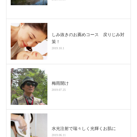
しみ抜きのお薦めコース 戻りじみ対
策！
2019.10.1
梅雨開け
2019.07.25
水光注射で瑞々しく光輝くお肌に
2019.06.11