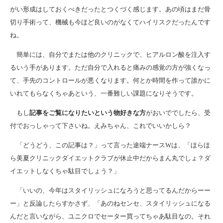
がい形成はしておくべきだったとつくづく感じます。あの頃はまだ骨
切り手術って、機械も今ほど良いのがなくてハイリスクだったんです
ね。
簡単には、自分でまたは他のクリニックで、ヒアルロン酸を注入す
るいう手があります。ただ自分で入れると痛みの感覚の方が強くなっ
て、手先のコントロールが悪くなります。何とか時間を作って誰かに
いれてもらなくちゃあという、一番難しい課題になりそうです。
もし
記事をご覧になりたいという物好きな方
がおいででしたら、受
付でおっしゃって下さいね。えみちゃん、これでいいかしら？
「どうどう、この記事は？」って言った途端ナースWは、「ほらほ
ら美夏クリニックダイエットクラブが休止中だからまん丸でしょ？ダ
イエットしなくちゃ駄目でしょう？」
「いいの、今年はスタイリッシュになろうと思ってるんだからーー
ー」と反論したらすかさず、「あのねセンセ、スタイリッシュになる
んだと言いながら、ユニクロでセーター買ってちゃあ駄目なの。それ