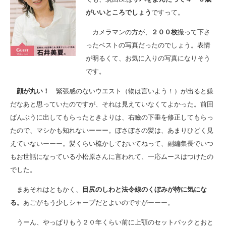
がいいところでしょう
ですって。
カメラマンの方が、
２００枚
撮って下さ
ったベストの写真だったのでしょう。表情
が明るくて、お気に入りの写真になりそう
です。
顔が丸い！
緊張感のないウエスト（物は言いよう！）が出ると嫌
だなあと思っていたのですが、それは見えていなくてよかった。前回
ばんぶうに出してもらったときよりは、右瞼の下垂を修正してもらっ
たので、マシかも知れないーーー。ぼさぼさの髪は、あまりひどく見
えていないーーー。髪くらい梳かしておいてねって、副編集長でいつ
もお世話になっている小松原さんに言われて、一応ムースはつけたの
でした。
まあそれはともかく、
目尻のしわと法令線のくぼみが特に気にな
る。
あごがもう少しシャープだとよいのですがーーー。
うーん、やっぱりもう２０年くらい前に上顎のセットバックとおと