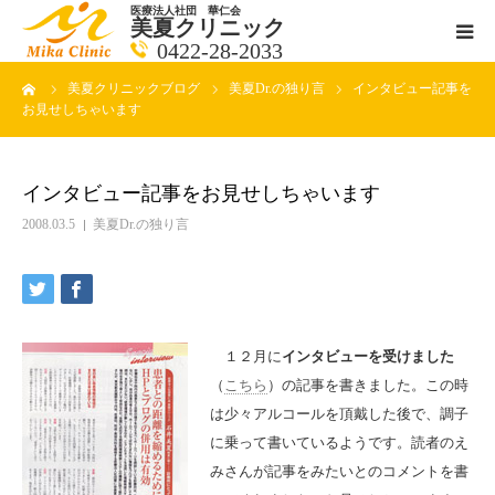
医療法人社団 華仁会
美夏クリニック
0422-28-2033
ーム
美夏クリニックブログ
美夏Dr.の独り言
インタビュー記事を
医師紹介
お見せしちゃいます
診療科目
インタビュー記事をお見せしちゃいます
クリニックの紹介
2008.03.5
美夏Dr.の独り言
アクセス
メールで相談
１２月に
インタビューを受けました
（
こちら
）の記事を書きました。この時
ブログ一覧ページ
は少々アルコールを頂戴した後で、調子
に乗って書いているようです。読者のえ
料金一覧 new
みさんが記事をみたいとのコメントを書