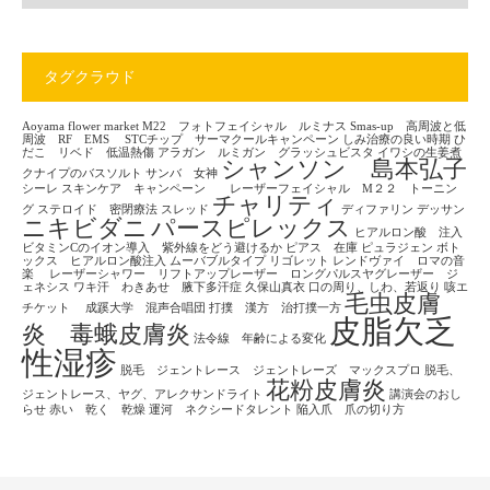
タグクラウド
Aoyama flower market
M22 フォトフェイシャル ルミナス
Smas-up 高周波と低
周波 RF EMS
STCチップ サーマクールキャンペーン
しみ治療の良い時期
ひ
だこ リベド 低温熱傷
アラガン ルミガン グラッシュビスタ
イワシの生姜煮
シャンソン 島本弘子
クナイプのバスソルト
サンバ 女神
シーレ
スキンケア キャンペーン レーザーフェイシャル M２２ トーニン
チャリティ
グ
ステロイド 密閉療法
スレッド
ディファリン
デッサン
ニキビダニ
パースピレックス
ヒアルロン酸 注入
ビタミンCのイオン導入 紫外線をどう避けるか
ピアス 在庫
ピュラジェン
ボト
ックス ヒアルロン酸注入
ムーバブルタイプ
リゴレット
レンドヴァイ ロマの音
楽
レーザーシャワー リフトアップレーザー ロングパルスヤグレーザー ジ
ェネシス
ワキ汗 わきあせ 腋下多汗症
久保山真衣
口の周り、しわ、若返り
咳エ
毛虫皮膚
チケット
成蹊大学 混声合唱団
打撲 漢方 治打撲一方
皮脂欠乏
炎 毒蛾皮膚炎
法令線 年齢による変化
性湿疹
脱毛 ジェントレース ジェントレーズ マックスプロ
脱毛、
花粉皮膚炎
ジェントレース、ヤグ、アレクサンドライト
講演会のおし
らせ
赤い 乾く 乾燥
運河 ネクシードタレント
陥入爪 爪の切り方