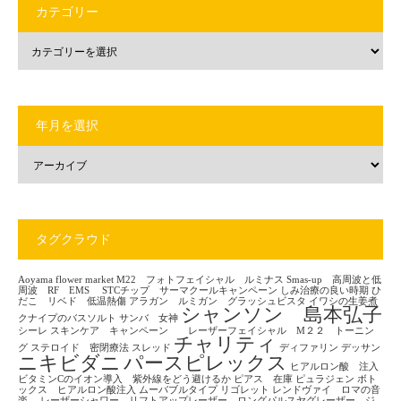
カテゴリー
年月を選択
タグクラウド
Aoyama flower market
M22 フォトフェイシャル ルミナス
Smas-up 高周波と低
周波 RF EMS
STCチップ サーマクールキャンペーン
しみ治療の良い時期
ひ
だこ リベド 低温熱傷
アラガン ルミガン グラッシュビスタ
イワシの生姜煮
シャンソン 島本弘子
クナイプのバスソルト
サンバ 女神
シーレ
スキンケア キャンペーン レーザーフェイシャル M２２ トーニン
チャリティ
グ
ステロイド 密閉療法
スレッド
ディファリン
デッサン
ニキビダニ
パースピレックス
ヒアルロン酸 注入
ビタミンCのイオン導入 紫外線をどう避けるか
ピアス 在庫
ピュラジェン
ボト
ックス ヒアルロン酸注入
ムーバブルタイプ
リゴレット
レンドヴァイ ロマの音
楽
レーザーシャワー リフトアップレーザー ロングパルスヤグレーザー ジ