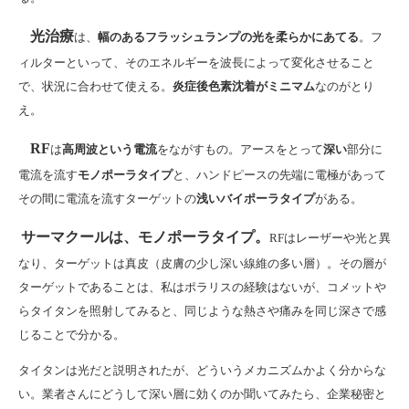
光治療
は、
幅のあるフラッシュランプの光を柔らかにあてる
。フ
ィルターといって、そのエネルギーを波長によって変化させること
で、状況に合わせて使える。
炎症後色素沈着がミニマム
なのがとり
え。
RF
は
高周波という電流
をながすもの。アースをとって
深い
部分に
電流を流す
モノポーラタイプ
と、ハンドピースの先端に電極があって
その間に電流を流すターゲットの
浅いバイポーラタイプ
がある。
サーマクールは、モノポーラタイプ。
RFはレーザーや光と異
なり、ターゲットは真皮（皮膚の少し深い線維の多い層）。その層が
ターゲットであることは、私はポラリスの経験はないが、コメットや
らタイタンを照射してみると、同じような熱さや痛みを同じ深さで感
じることで分かる。
タイタンは光だと説明されたが、どういうメカニズムかよく分からな
い。業者さんにどうして深い層に効くのか聞いてみたら、企業秘密と