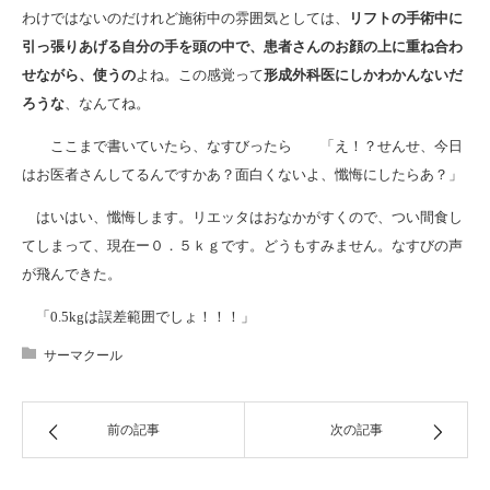
わけではないのだけれど施術中の雰囲気としては、
リフトの手術中に
引っ張りあげる自分の手を頭の中で、患者さんのお顔の上に重ね合わ
せながら、使うの
よね。この感覚って
形成外科医にしかわかんないだ
ろうな
、なんてね。
ここまで書いていたら、なすびったら 「え！？せんせ、今日
はお医者さんしてるんですかあ？面白くないよ、懺悔にしたらあ？」
はいはい、懺悔します。リエッタはおなかがすくので、つい間食し
てしまって、現在ー０．５ｋｇです。どうもすみません。なすびの声
が飛んできた。
「0.5kgは誤差範囲でしょ！！！」
サーマクール
前の記事
次の記事