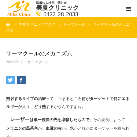
医療法人社団 華仁会
美夏クリニック
0422-28-2033
ーム
美夏クリニックブログ
サーマクール
サーマクールのメカニ
医師紹介
ズム
診療科目
サーマクールのメカニズム
クリニックの紹介
2006.05.17
サーマクール
アクセス
メールで相談
照射するタイプの治療
って、つまるところ
何がターゲット
で
何にエネ
ルギー
が入り、
どう熱
するかなんですよね。
ブログ一覧ページ
レーザー
は単一波長の光を増幅したもので
、その波長によって、
メラニンの黒茶色
か、
血液の赤
か、
水
かどれかにターゲットを絞られ
料金一覧 new
る。