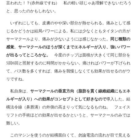
言われた！？(赤外線ですね） 私の軽い頭じゃあ理解できないだろう
と、思ったのかもしれない。
いずれにしても、皮膚のやや深い部分が熱せられる。痛みとして感
じるかどうかは結局パワーによる。私には少なくともタイタンの方が
サーマクールより、痛みが少ないようには感じなかった。
同じ種類の
感覚
。
サーマクールのほうが深くまでエネルギーが入り、強いパワー
が出るってところかな。
今度のチップは面積が大きくて同じ部分を
5回6回と照射するのに時間がかからない。痛ければパワーが下げられ
て、パス数を多くすれば、痛みを我慢しなくても効果が出せるのがウ
リですね。
私自身は、
サーマクールの垂直方向（脂肪を貫く線維組織にもエネ
ルギーが入り）への効果がコンセプトとして好きなので
導入した。結
構法令線（鼻唇溝）の外側の高まりって気になるものね。 フェイス
リフトの手術ほどの効果が出せるかというと、サーマクールのみでは
難しい。
このマシンを使うのが結構面白くて、勿論電流の流れが目で見える