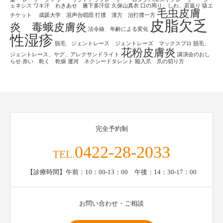
ェネシス
ワキ汗 わきあせ 腋下多汗症
久保山真衣
口の周り、しわ、若返り
咳エ
毛虫皮膚
チケット
成蹊大学 混声合唱団
打撲 漢方 治打撲一方
皮脂欠乏
炎 毒蛾皮膚炎
法令線 年齢による変化
性湿疹
脱毛 ジェントレース ジェントレーズ マックスプロ
脱毛、
花粉皮膚炎
ジェントレース、ヤグ、アレクサンドライト
講演会のおし
らせ
赤い 乾く 乾燥
運河 ネクシードタレント
陥入爪 爪の切り方
完全予約制
0422-28-2033
TEL.
【診療時間】午前：10：00-13：00 午後：14：30-17：00
お問い合わせ・ご相談