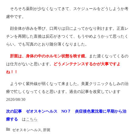
そろそろ薬剤が少なくなってきて、スケジュールをどうしようか考
慮中です。
顔全体が赤みを帯び、口周りは日によってかなり剥けます。正直レ
チンを再開した直後は反応がきつくて、もうやめようかって思ったく
らい。でも写真のとおり随分薄くなりました。
肝斑は、身体の中のホルモン状態を映す鏡
。また濃くなってくるの
は仕方がないと思います。
どうメンテナンスするかが大事ですよ
ね！！
ようやく紫外線が弱くなって来ました。美夏クリニックもしみの治
療で忙しくなってくると思います。過去の記事を改変しています
2020/08/30
次の記事 ゼオスキンヘルス NO７ 炎症後色素沈着に早期から治
療する
は
こちら
ゼオスキンヘルス
,
肝斑