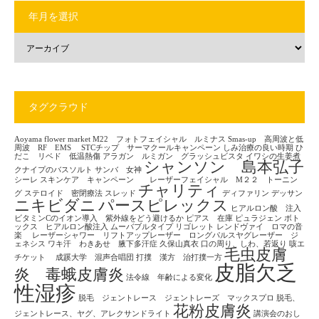
年月を選択
タグクラウド
Aoyama flower market
M22 フォトフェイシャル ルミナス
Smas-up 高周波と低
周波 RF EMS
STCチップ サーマクールキャンペーン
しみ治療の良い時期
ひ
だこ リベド 低温熱傷
アラガン ルミガン グラッシュビスタ
イワシの生姜煮
シャンソン 島本弘子
クナイプのバスソルト
サンバ 女神
シーレ
スキンケア キャンペーン レーザーフェイシャル M２２ トーニン
チャリティ
グ
ステロイド 密閉療法
スレッド
ディファリン
デッサン
ニキビダニ
パースピレックス
ヒアルロン酸 注入
ビタミンCのイオン導入 紫外線をどう避けるか
ピアス 在庫
ピュラジェン
ボト
ックス ヒアルロン酸注入
ムーバブルタイプ
リゴレット
レンドヴァイ ロマの音
楽
レーザーシャワー リフトアップレーザー ロングパルスヤグレーザー ジ
ェネシス
ワキ汗 わきあせ 腋下多汗症
久保山真衣
口の周り、しわ、若返り
咳エ
毛虫皮膚
チケット
成蹊大学 混声合唱団
打撲 漢方 治打撲一方
皮脂欠乏
炎 毒蛾皮膚炎
法令線 年齢による変化
性湿疹
脱毛 ジェントレース ジェントレーズ マックスプロ
脱毛、
花粉皮膚炎
ジェントレース、ヤグ、アレクサンドライト
講演会のおし