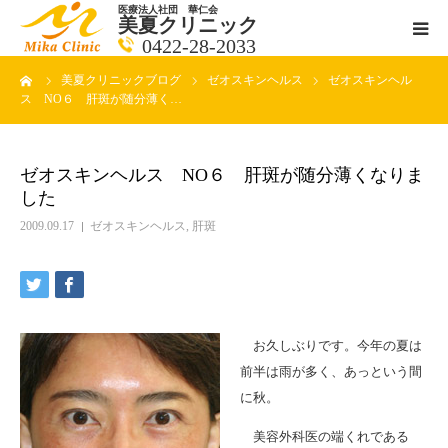
医療法人社団 華仁会
美夏クリニック
0422-28-2033
ーム
美夏クリニックブログ
ゼオスキンヘルス
ゼオスキンヘル
医師紹介
ス NO６ 肝斑が随分薄く…
診療科目
ゼオスキンヘルス NO６ 肝斑が随分薄くなりま
した
クリニックの紹介
2009.09.17
ゼオスキンヘルス
,
肝斑
アクセス
メールで相談
お久しぶりです。今年の夏は
ブログ一覧ページ
前半は雨が多く、あっという間
に秋。
料金一覧 new
美容外科医の端くれである