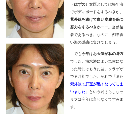
（
はずの
）女医としては毎年海
でボディボードをするべきか、
紫外線を避けて白い皮膚を保つ
努力をするべきか
ーー。当然後
者であるべき。なのに、例年青
い海の誘惑に負けてしまう。
でも今年は
お天気が私の味方
でした。海水浴によい気候にな
った時にはもうお盆。クラゲが
でる時期でした。それで「また
紫外線で
肝斑が黒くなってしま
いました」
という恥さらしなセ
リフは今年は言わなくてすみま
す。