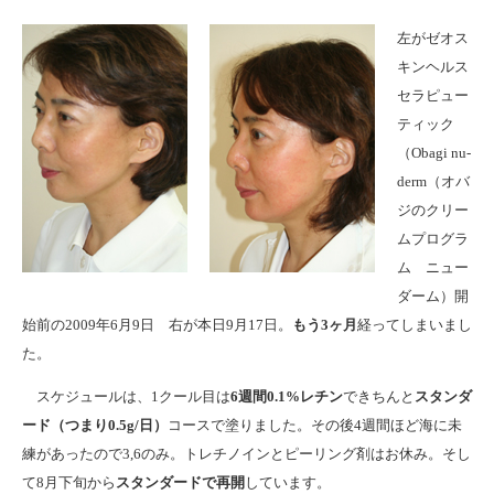
左がゼオス
キンヘルス
セラピュー
ティック
（Obagi nu-
derm（オバ
ジのクリー
ムプログラ
ム ニュー
ダーム）開
始前の2009年6月9日 右が本日9月17日。
もう3ヶ月
経ってしまいまし
た。
スケジュールは、1クール目は
6週間0.1%レチン
できちんと
スタンダ
ード（つまり0.5g/日）
コースで塗りました。その後4週間ほど海に未
練があったので3,6のみ。トレチノインとピーリング剤はお休み。そし
て8月下旬から
スタンダードで再開
しています。