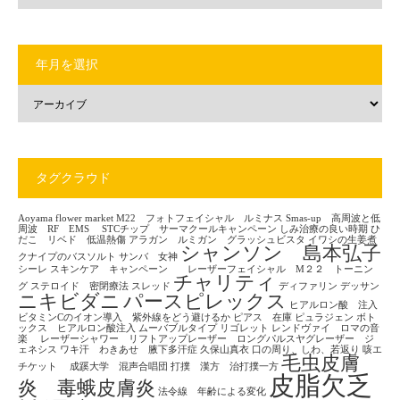
年月を選択
タグクラウド
Aoyama flower market
M22 フォトフェイシャル ルミナス
Smas-up 高周波と低
周波 RF EMS
STCチップ サーマクールキャンペーン
しみ治療の良い時期
ひ
だこ リベド 低温熱傷
アラガン ルミガン グラッシュビスタ
イワシの生姜煮
シャンソン 島本弘子
クナイプのバスソルト
サンバ 女神
シーレ
スキンケア キャンペーン レーザーフェイシャル M２２ トーニン
チャリティ
グ
ステロイド 密閉療法
スレッド
ディファリン
デッサン
ニキビダニ
パースピレックス
ヒアルロン酸 注入
ビタミンCのイオン導入 紫外線をどう避けるか
ピアス 在庫
ピュラジェン
ボト
ックス ヒアルロン酸注入
ムーバブルタイプ
リゴレット
レンドヴァイ ロマの音
楽
レーザーシャワー リフトアップレーザー ロングパルスヤグレーザー ジ
ェネシス
ワキ汗 わきあせ 腋下多汗症
久保山真衣
口の周り、しわ、若返り
咳エ
毛虫皮膚
チケット
成蹊大学 混声合唱団
打撲 漢方 治打撲一方
皮脂欠乏
炎 毒蛾皮膚炎
法令線 年齢による変化