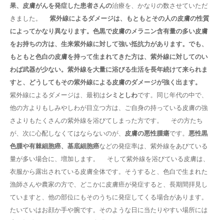
果、皮膚がんを発症した患者さんの
治療を、かなりの数させていただ
きました。
紫外線によるダメージは、もともとその人の皮膚の性質
によってかなり異なります。色黒で皮膚のメラニン含有量の多い皮膚
をお持ちの方は、生来紫外線に対して強い抵抗力があります。でも、
もともと色白の皮膚を持って生まれてきた方は、紫外線に対してのい
わば武器が少ない。紫外線を大量に浴びる生活を長年続けて来られま
すと、どうしてもその紫外線による皮膚のダメージが強く出ます。
紫外線によるダメージは、最初は
シミとしわ
です。同じ年代の中で、
他の方よりもしみやしわが目立つ方は、ご自身の持っている皮膚の強
さよりもたくさんの紫外線を浴びてしまった方です。 その方たち
が、次に心配しなくてはならないのが、
皮膚の悪性腫瘍
です。
悪性黒
色腫や有棘細胞癌、基底細胞癌
などの発症率は、紫外線をあびている
量が多い場合に、増加します。 そして紫外線を浴びている皮膚は、
衣服から露出されている皮膚全体です。そうすると、色白で生まれた
漁師さんや農家の方で、どこかに皮膚癌が発症すると、長期間拝見し
ていますと、他の部位にもそのうちに発症してくる場合があります。
たいていはお顔か手や腕です。そのような日に当たりやすい場所には