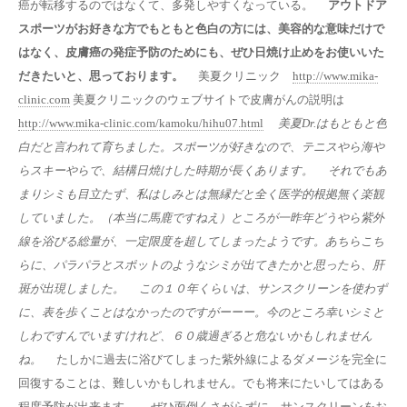
癌が転移するのではなくて、多発しやすくなっている。
アウトドア
スポーツがお好きな方でもともと色白の方には、美容的な意味だけで
はなく、皮膚癌の発症予防のためにも、ぜひ日焼け止めをお使いいた
だきたいと、思っております。
美夏クリニック
http://www.mika-
clinic.com
美夏クリニックのウェブサイトで皮膚がんの説明は
http://www.mika-clinic.com/kamoku/hihu07.html
美夏Dr.はもともと色
白だと言われて育ちました。スポーツが好きなので、テニスやら海や
らスキーやらで、結構日焼けした時期が長くあります。 それでもあ
まりシミも目立たず、私はしみとは無縁だと全く医学的根拠無く楽観
していました。（本当に馬鹿ですねえ）ところが一昨年どうやら紫外
線を浴びる総量が、一定限度を超してしまったようです。あちらこち
らに、パラパラとスポットのようなシミが出てきたかと思ったら、肝
斑が出現しました。 この１０年くらいは、サンスクリーンを使わず
に、表を歩くことはなかったのですがーーー。今のところ幸いシミと
しわですんでいますけれど、６０歳過ぎると危ないかもしれません
ね。
たしかに過去に浴びてしまった紫外線によるダメージを完全に
回復することは、難しいかもしれません。でも将来にたいしてはある
程度予防が出来ます。 ぜひ面倒くさがらずに、サンスクリーンをお