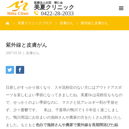
医療法人社団 華仁会
美夏クリニック
0422-28-2033
ーム
美夏クリニックブログ
皮膚がん
紫外線と皮膚がん
医師紹介
診療科目
紫外線と皮膚がん
2007.03.18
皮膚がん
クリニックの紹介
アクセス
日差しがすっかり強くなり、スギ花粉症のない方にはアウトドアスポ
メールで相談
ーツを楽しむよい季節になってきましたね。美夏Dr.は花粉症もちなの
で、せっかくのよい季節なのに、マスクと抗アレルギー剤が手放せ
ブログ一覧ページ
ず、少々憂鬱です。 私は、千葉県の鴨川で１０年近く過ごしまし
た。鴨川周辺にお住まいの漁師さんや農家の方をたくさん拝見いたし
料金一覧 new
ました。もともと
色白で漁師さんや農家で紫外線を長期間浴びた結