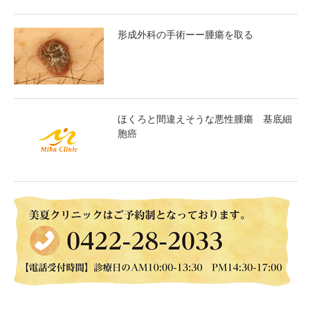
形成外科の手術ーー腫瘍を取る
ほくろと間違えそうな悪性腫瘍 基底細
胞癌