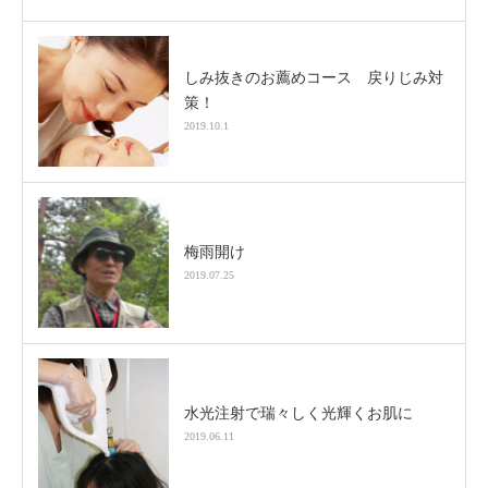
しみ抜きのお薦めコース 戻りじみ対
策！
2019.10.1
梅雨開け
2019.07.25
水光注射で瑞々しく光輝くお肌に
2019.06.11