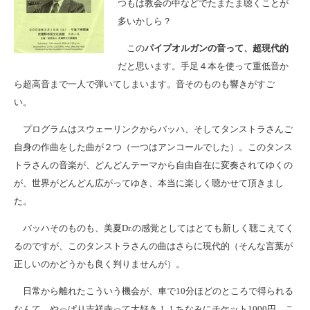
つもは教会の中などでたまたま聴くことが
多いかしら？
この
パイプオルガンの音って、超現代的
だと思います。手足４本を使って重低音か
ら超高音まで一人で弾いてしまいます。音そのものも響きがすご
い。
プログラムはスウェーリンクからバッハ、そしてタンストラさんご
自身の作曲をした曲が２つ（一つはアンコールでした）。このタンス
トラさんの音楽が、どんどんテーマから自由自在に変奏されてゆくの
が、世界がどんどん広がってゆき、本当に楽しく聴かせて頂きまし
た。
バッハそのものも、美夏Dr.の感覚としてはとても新しく聴こえてく
るのですが、このタンストラさんの曲はさらに現代的（そんな言葉が
正しいのかどうかも良く判りませんが）。
日常から離れたこういう機会が、車で10分ほどのところで得られる
なんて、やっぱり吉祥寺って大好き！！ちなみにチケット1000円。こ