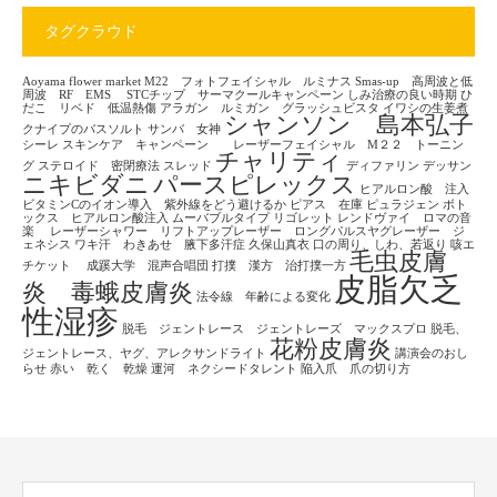
タグクラウド
Aoyama flower market
M22 フォトフェイシャル ルミナス
Smas-up 高周波と低
周波 RF EMS
STCチップ サーマクールキャンペーン
しみ治療の良い時期
ひ
だこ リベド 低温熱傷
アラガン ルミガン グラッシュビスタ
イワシの生姜煮
シャンソン 島本弘子
クナイプのバスソルト
サンバ 女神
シーレ
スキンケア キャンペーン レーザーフェイシャル M２２ トーニン
チャリティ
グ
ステロイド 密閉療法
スレッド
ディファリン
デッサン
ニキビダニ
パースピレックス
ヒアルロン酸 注入
ビタミンCのイオン導入 紫外線をどう避けるか
ピアス 在庫
ピュラジェン
ボト
ックス ヒアルロン酸注入
ムーバブルタイプ
リゴレット
レンドヴァイ ロマの音
楽
レーザーシャワー リフトアップレーザー ロングパルスヤグレーザー ジ
ェネシス
ワキ汗 わきあせ 腋下多汗症
久保山真衣
口の周り、しわ、若返り
咳エ
毛虫皮膚
チケット
成蹊大学 混声合唱団
打撲 漢方 治打撲一方
皮脂欠乏
炎 毒蛾皮膚炎
法令線 年齢による変化
性湿疹
脱毛 ジェントレース ジェントレーズ マックスプロ
脱毛、
花粉皮膚炎
ジェントレース、ヤグ、アレクサンドライト
講演会のおし
らせ
赤い 乾く 乾燥
運河 ネクシードタレント
陥入爪 爪の切り方