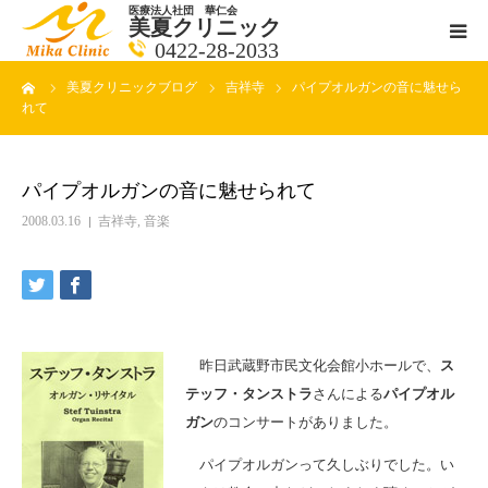
医療法人社団 華仁会
美夏クリニック
0422-28-2033
ーム
美夏クリニックブログ
吉祥寺
パイプオルガンの音に魅せら
医師紹介
れて
診療科目
パイプオルガンの音に魅せられて
クリニックの紹介
2008.03.16
吉祥寺
,
音楽
アクセス
メールで相談
昨日武蔵野市民文化会館小ホールで、
ス
テッフ・タンストラ
さんによる
パイプオル
ブログ一覧ページ
ガン
のコンサートがありました。
料金一覧 new
パイプオルガンって久しぶりでした。い