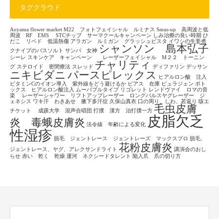
タグクラウド
Aoyama flower market
M22 フォトフェイシャル ルミナス
Smas-up 高周波と低
周波 RF EMS
STCチップ サーマクールキャンペーン
しみ治療の良い時期
ひ
だこ リベド 低温熱傷
アラガン ルミガン グラッシュビスタ
イワシの生姜煮
シャンソン 島本弘子
クナイプのバスソルト
サンバ 女神
シーレ
スキンケア キャンペーン レーザーフェイシャル M２２ トーニン
チャリティ
グ
ステロイド 密閉療法
スレッド
ディファリン
デッサン
ニキビダニ
パースピレックス
ヒアルロン酸 注入
ビタミンCのイオン導入 紫外線をどう避けるか
ピアス 在庫
ピュラジェン
ボト
ックス ヒアルロン酸注入
ムーバブルタイプ
リゴレット
レンドヴァイ ロマの音
楽
レーザーシャワー リフトアップレーザー ロングパルスヤグレーザー ジ
ェネシス
ワキ汗 わきあせ 腋下多汗症
久保山真衣
口の周り、しわ、若返り
咳エ
毛虫皮膚
チケット
成蹊大学 混声合唱団
打撲 漢方 治打撲一方
皮脂欠乏
炎 毒蛾皮膚炎
法令線 年齢による変化
性湿疹
脱毛 ジェントレース ジェントレーズ マックスプロ
脱毛、
花粉皮膚炎
ジェントレース、ヤグ、アレクサンドライト
講演会のおし
らせ
赤い 乾く 乾燥
運河 ネクシードタレント
陥入爪 爪の切り方