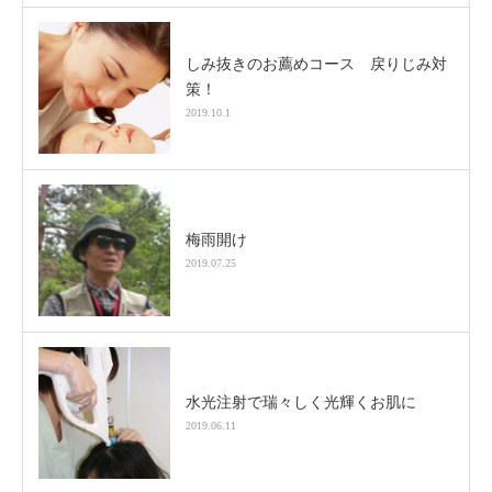
しみ抜きのお薦めコース 戻りじみ対
策！
2019.10.1
梅雨開け
2019.07.25
水光注射で瑞々しく光輝くお肌に
2019.06.11