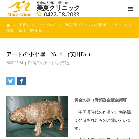
医療法人社団 華仁会
美夏クリニック
0422-28-2033
ーム
美夏クリニックブログ
Dr.筑田のアートの小部屋
アートの小
医師紹介
部屋 No.4 (筑田Dr.）…
診療科目
アートの小部屋 No.4 (筑田Dr.）
クリニックの紹介
2007.05.24
Dr.筑田のアートの小部屋
アクセス
メールで相談
黄金の豚（青銅器金鍍金猪尊）
中国漢時代の作品で、南洛陽
ブログ一覧ページ
で発掘されたものと聞いていま
す。
料金一覧 new