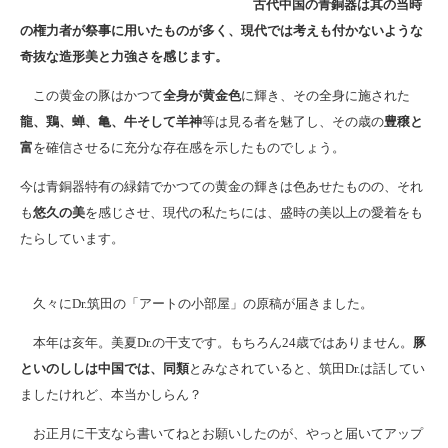
古代中国の青銅器は其の当時
の権力者が祭事に用いたものが多く、現代では考えも付かないような
奇抜な造形美と力強さを感じます。
この黄金の豚はかつて
全身が黄金色
に輝き、その全身に施された
龍、鶏、蝉、亀、牛そして羊神
等は見る者を魅了し、その歳の
豊穣と
富
を確信させるに充分な存在感を示したものでしょう。
今は青銅器特有の緑錆でかつての黄金の輝きは色あせたものの、それ
も
悠久の美
を感じさせ、現代の私たちには、盛時の美以上の愛着をも
たらしています。
久々にDr.筑田の「アートの小部屋」の原稿が届きました。
本年は亥年。美夏Dr.の干支です。もちろん24歳ではありません。
豚
といのししは中国では、同類
とみなされていると、筑田Dr.は話してい
ましたけれど、本当かしらん？
お正月に干支なら書いてねとお願いしたのが、やっと届いてアップ