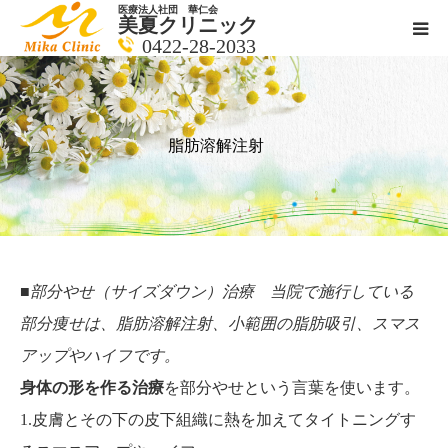
医療法人社団 華仁会
美夏クリニック
0422-28-2033
医師紹介
診療科目
脂肪溶解注射
クリニックの紹介
アクセス
■部分やせ（サイズダウン）治療 当院で施行している
メールで相談
部分痩せは、脂肪溶解注射、小範囲の脂肪吸引、スマス
アップやハイフです。
ブログ一覧ページ
身体の形を作る治療
を部分やせという言葉を使います。
1.皮膚とその下の皮下組織に熱を加えてタイトニングす
料金一覧 new