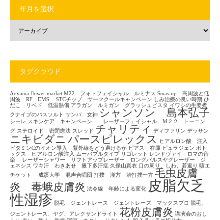
年月を選択
タグクラウド
Aoyama flower market
M22 フォトフェイシャル ルミナス
Smas-up 高周波と低
周波 RF EMS
STCチップ サーマクールキャンペーン
しみ治療の良い時期
ひ
だこ リベド 低温熱傷
アラガン ルミガン グラッシュビスタ
イワシの生姜煮
シャンソン 島本弘子
クナイプのバスソルト
サンバ 女神
シーレ
スキンケア キャンペーン レーザーフェイシャル M２２ トーニン
チャリティ
グ
ステロイド 密閉療法
スレッド
ディファリン
デッサン
ニキビダニ
パースピレックス
ヒアルロン酸 注入
ビタミンCのイオン導入 紫外線をどう避けるか
ピアス 在庫
ピュラジェン
ボト
ックス ヒアルロン酸注入
ムーバブルタイプ
リゴレット
レンドヴァイ ロマの音
楽
レーザーシャワー リフトアップレーザー ロングパルスヤグレーザー ジ
ェネシス
ワキ汗 わきあせ 腋下多汗症
久保山真衣
口の周り、しわ、若返り
咳エ
毛虫皮膚
チケット
成蹊大学 混声合唱団
打撲 漢方 治打撲一方
皮脂欠乏
炎 毒蛾皮膚炎
法令線 年齢による変化
性湿疹
脱毛 ジェントレース ジェントレーズ マックスプロ
脱毛、
花粉皮膚炎
ジェントレース、ヤグ、アレクサンドライト
講演会のおし