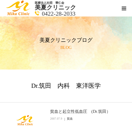
医療法人社団 華仁会
美夏クリニック
0422-28-2033
医師紹介
美夏クリニックブログ
診療科目
BLOG
クリニックの紹介
アクセス
Dr.筑田 内科 東洋医学
メールで相談
ブログ一覧ページ
貧血と起立性低血圧 (Dr.筑田）
2007.07.9
貧血
料金一覧 new