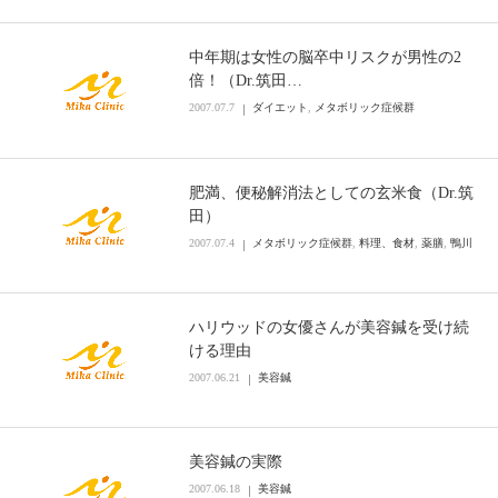
中年期は女性の脳卒中リスクが男性の2
倍！（Dr.筑田…
2007.07.7
ダイエット
,
メタボリック症候群
肥満、便秘解消法としての玄米食（Dr.筑
田）
2007.07.4
メタボリック症候群
,
料理、食材
,
薬膳
,
鴨川
ハリウッドの女優さんが美容鍼を受け続
ける理由
2007.06.21
美容鍼
美容鍼の実際
2007.06.18
美容鍼