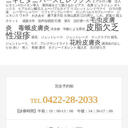
ニキビダニ
パースピレックス
ヒアルロン酸 注入
ビタミンCのイオン導入 紫外線をどう避けるか
ピアス 在庫
ピュラジェン
ボト
ックス ヒアルロン酸注入
ムーバブルタイプ
リゴレット
レンドヴァイ ロマの音
楽
レーザーシャワー リフトアップレーザー ロングパルスヤグレーザー ジ
ェネシス
ワキ汗 わきあせ 腋下多汗症
久保山真衣
口の周り、しわ、若返り
咳エ
毛虫皮膚
チケット
成蹊大学 混声合唱団
打撲 漢方 治打撲一方
皮脂欠乏
炎 毒蛾皮膚炎
法令線 年齢による変化
性湿疹
脱毛 ジェントレース ジェントレーズ マックスプロ
脱毛、
花粉皮膚炎
ジェントレース、ヤグ、アレクサンドライト
講演会のおし
らせ
赤い 乾く 乾燥
運河 ネクシードタレント
陥入爪 爪の切り方
完全予約制
0422-28-2033
TEL.
【診療時間】午前：10：00-13：00 午後：14：30-17：00