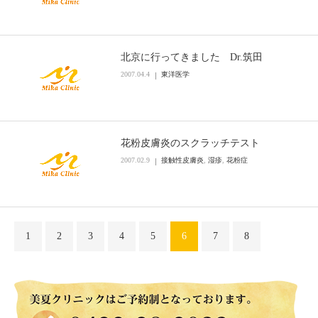
北京に行ってきました Dr.筑田
2007.04.4
東洋医学
花粉皮膚炎のスクラッチテスト
2007.02.9
接触性皮膚炎
,
湿疹
,
花粉症
1
2
3
4
5
6
7
8