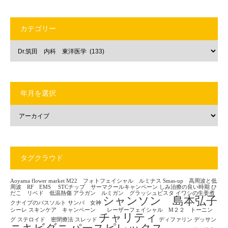
カテゴリー
年月を選択
タグクラウド
Aoyama flower market
M22 フォトフェイシャル ルミナス
Smas-up 高周波と低
周波 RF EMS
STCチップ サーマクールキャンペーン
しみ治療の良い時期
ひ
だこ リベド 低温熱傷
アラガン ルミガン グラッシュビスタ
イワシの生姜煮
シャンソン 島本弘子
クナイプのバスソルト
サンバ 女神
シーレ
スキンケア キャンペーン レーザーフェイシャル M２２ トーニン
チャリティ
グ
ステロイド 密閉療法
スレッド
ディファリン
デッサン